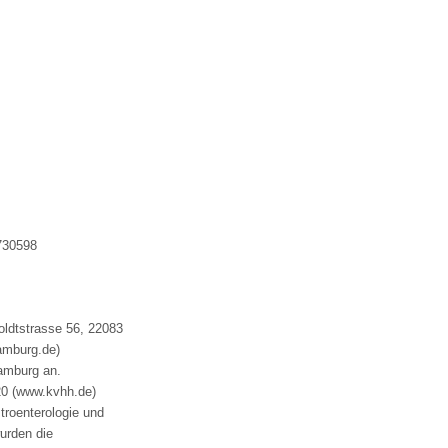
730598
dtstrasse 56, 22083
amburg.de)
Hamburg an.
20 (www.kvhh.de)
troenterologie und
urden die